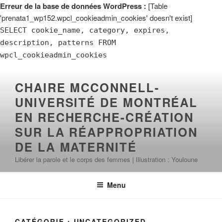
Erreur de la base de données WordPress :
[Table
'prenata1_wp152.wpcl_cookieadmin_cookies' doesn't exist]
SELECT cookie_name, category, expires,
description, patterns FROM
wpcl_cookieadmin_cookies
Aller
CHAIRE MCCONNELL-
au
UNIVERSITÉ DE MONTRÉAL
contenu
principal
EN RECHERCHE-CRÉATION
SUR LA RÉAPPROPRIATION
DE LA MATERNITÉ
Libérer la parole et le corps des femmes | Illustration : Youloune
Menu
CATÉGORIE :
UNCATEGORIZED