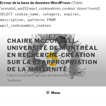
Erreur de la base de données WordPress :
[Table
'prenata1_wp152.wpcl_cookieadmin_cookies' doesn't exist]
SELECT cookie_name, category, expires,
description, patterns FROM
wpcl_cookieadmin_cookies
Aller
CHAIRE MCCONNELL-
au
UNIVERSITÉ DE MONTRÉAL
contenu
principal
EN RECHERCHE-CRÉATION
SUR LA RÉAPPROPRIATION
DE LA MATERNITÉ
Libérer la parole et le corps des femmes | Illustration :
Youloune
Menu